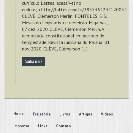
currículo Lattes, acessível no
endereço http://lattes.cnpq.br/3835364244120054.
CLÈVE, Clèmerson Merlin; FONTELES, S. S. .
Mesas do Legislativo e reeleição. Migalhas,
07 dez. 2020. CLÈVE, Clèmerson Merlin. A
democracia constitucional em período de
tempestade. Revista Judiciária do Paraná, 01
nov. 2020. CLÈVE, Clèmerson […]
Saiba mais
Home
Trajetória
Livros
Artigos
Vídeos
Imprensa
Links
Contato